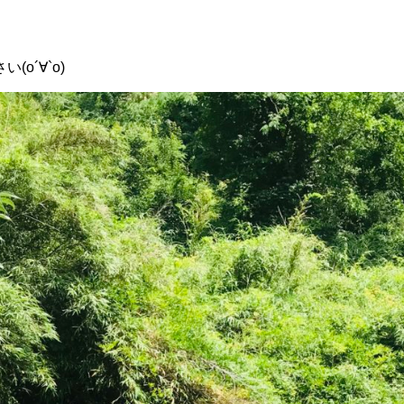
о´∀`о)